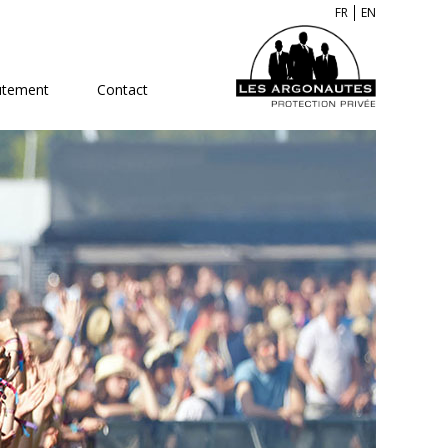
FR
EN
utement
Contact